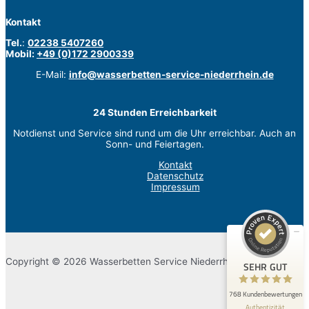
Kontakt
Tel.
:
02238 5407260
Mobil:
+49 (0)172 2900339
E-Mail:
info@wasserbetten-service-niederrhein.de
24 Stunden Erreichbarkeit
Notdienst und Service sind rund um die Uhr erreichbar. Auch an
Kundenbewertungen und Erfahrungen zu
Sonn- und Feiertagen.
Wasserbetten Guido Wolber
Kontakt
Datenschutz
SEHR GUT
100%
Impressum
Empfehlungen auf
ProvenExpert.com
5,00 / 5,00
62
706
Bewertungen auf
Bewertungen von 2
Copyright © 2026 Wasserbetten Service Niederrhein.
SEHR GUT
ProvenExpert.com
anderen Quellen
768 Kundenbewertungen
Blick aufs ProvenExpert-Profil werfen
Authentizität