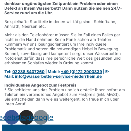
denkbar ungünstigsten Zeitpunkt ein Problem oder einen
Defekt an Ihrem Wasserbett? Dann nutzen Sie meinen 24/7-
Service rund um die Uhr.
Beispielhafte Stadtteile in denen wir tätig sind: Schiefbahn,
Annrath, Neersen
etc.
Mehr als den Telefonhörer müssen Sie im Fall eines Falles gar
nicht in die Hand nehmen. Keine Panik schon am Telefon
kümmern wir uns lösungsorientiert um Ihre individuelle
Problematik und setzen die notwendigen Hebel in Bewegung.
Schnell, zuverlässig und kompetent sorgt unser Wasserbetten
Notdienst dafür, dass ihre persönliche Welt des gesunden und
erholsamen Schlafes wieder in Ordnung kommt.
Tel:
02238 5407260
|
Mobil:
+49 (0)172 2900339
|
E-
Mail:
info@wasserbetten-service-niederrhein.de
Individuelles Angebot zum Festpreis
* Sie schildern uns das Problem und ich erstelle Ihnen sofort am
Telefon ein verbindliches Angebot zum Festpreis (inkl. MwSt).
Sie entscheiden dann wie es weitergeht. Ich freue mich über
Ihren Anruf!
acebook
Instagram
Google